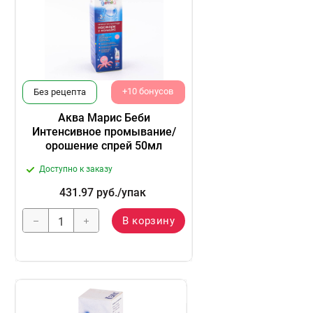
+10 бонусов
Без рецепта
Аква Марис Беби
Интенсивное промывание/
орошение спрей 50мл
Доступно к заказу
431.97
руб.
/упак
В корзину