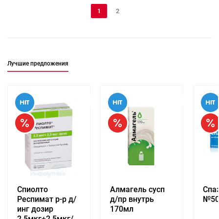
1
2
Лучшие предложения
Спиолто
Алмагель сусп
Спа
Респимат р-р д/
д/пр внутрь
№5
инг дозир
170мл
2,5мкг+2,5мкг/