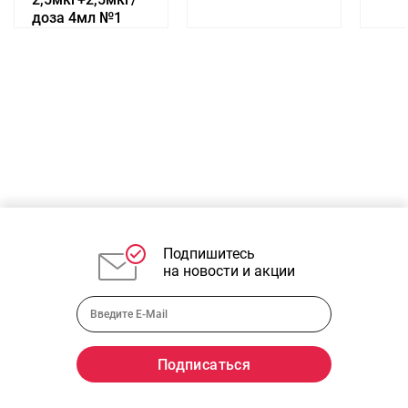
доза 4мл №1
Доступно к заказу
Доступно к заказу
До
3 010.73
руб.
/упак
419.12
руб.
/упак
621.
ПОДРОБНЕЕ
ПОДРОБНЕЕ
ПО
Подпишитесь
на новости и акции