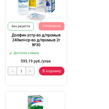
+10 бонусов
Без рецепта
Долфин устр-во д/промыв
240мл+ср-во д/промыв 2г
№30
Доступно к заказу
595.19
руб.
/упак
В корзину