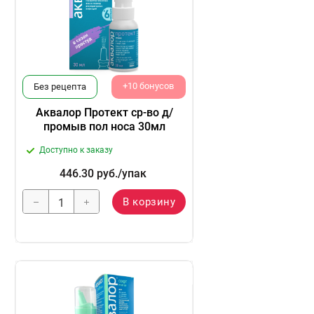
+10 бонусов
Без рецепта
Аквалор Протект ср-во д/
промыв пол носа 30мл
Доступно к заказу
446.30
руб.
/упак
В корзину