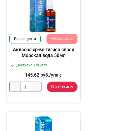
+10 бонусов
Без рецепта
Аквасол ср-во гигиен спрей
Морская вода 50мл
Доступно к заказу
145.62
руб.
/упак
В корзину