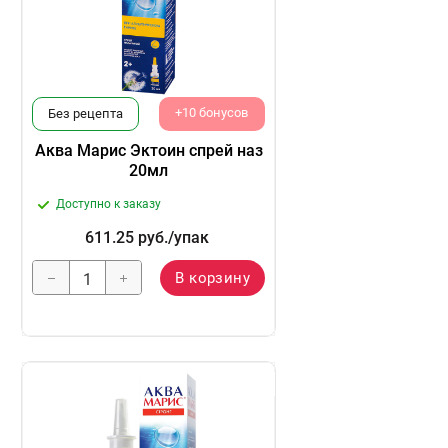
+10 бонусов
Без рецепта
Аква Марис Эктоин спрей наз
20мл
Доступно к заказу
611.25
руб.
/упак
В корзину