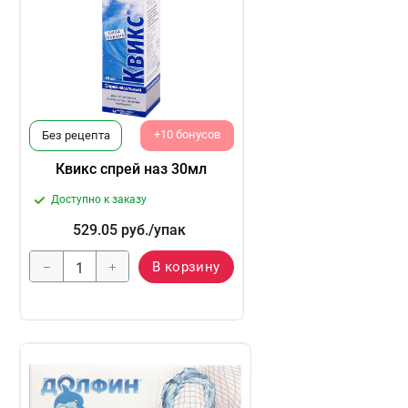
+10 бонусов
Без рецепта
Квикс спрей наз 30мл
Доступно к заказу
529.05
руб.
/упак
В корзину