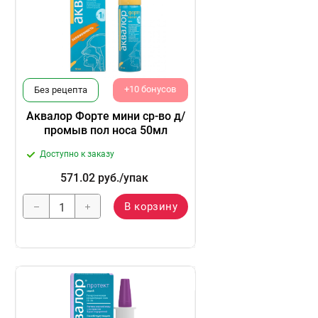
+10 бонусов
Без рецепта
Аквалор Форте мини ср-во д/
промыв пол носа 50мл
Доступно к заказу
571.02
руб.
/упак
В корзину