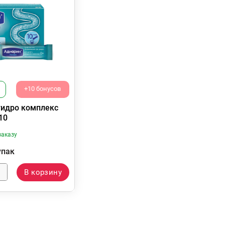
+10 бонусов
гидро комплекс
10
заказу
упак
В корзину