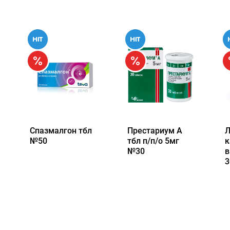
Спазмалгон тбл
Престариум А
Л
№50
тбл п/п/о 5мг
к
№30
в
3
Доступно к заказу
Доступно к заказу
621.03
руб.
/упак
268.96
руб.
/упак
9