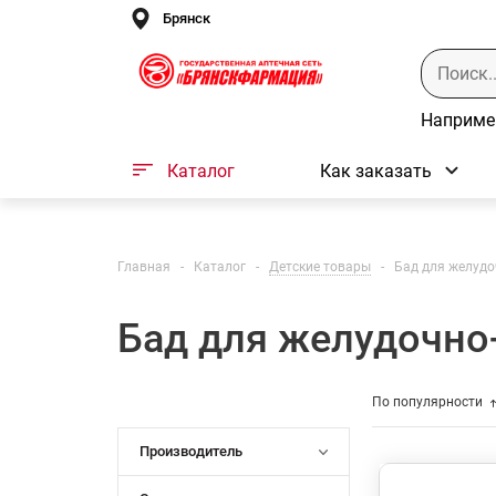
Брянск
Наприме
Каталог
Как заказать
Главная
-
Каталог
-
Детские товары
-
Бад для желудо
Бад для желудочно
По популярности
Производитель