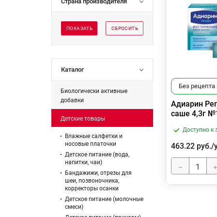
Страна производителя
ПОКАЗАТЬ
СБРОСИТЬ
Каталог
Без рецепта
Биологически активные
добавки
Адиарин Ре
саше 4,3г №
Детские товары
Доступно к 
Влажные салфетки и
носовые платочки
463.22
руб.
/
Детское питание (вода,
напитки, чаи)
Бандажижи, отрезы для
шеи, позвоночника,
корректоры осанки
Детское питание (молочные
смеси)