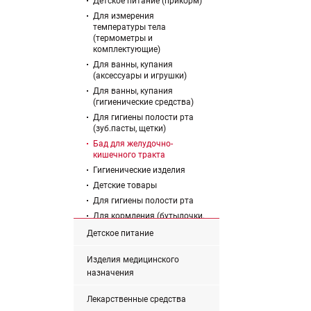
Детское питание (прикорм)
Для измерения
температуры тела
(термометры и
комплектующие)
Для ванны, купания
(аксессуары и игрушки)
Для ванны, купания
(гигиенические средства)
Для гигиены полости рта
(зуб.пасты, щетки)
Бад для желудочно-
кишечного тракта
Гигиенические изделия
Детские товары
Для гигиены полости рта
Для кормления (бутылочки,
соски молочные,
Детское питание
молокоотсосы)
Для кормления (посуда и
Изделия медицинского
аксессуары)
назначения
Другие группы товаров
Изделия медицинского
Лекарственные средства
назначения прочие