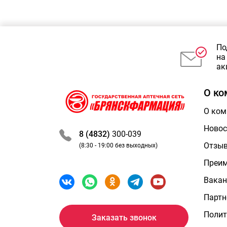
Погремушки и
развивающие игрушки
Подгузники и пеленки
Ортопедическая обувь,
стельки, корректоры стопы
По
Соски-пустышки и
на
держатели для них
ак
Товары для беременных и
кормящих
Средства ухода за
О ко
ребенком
О ком
Новос
8 (4832)
300-039
Отзы
(8:30 - 19:00 без выходных)
Преи
Вакан
Партн
Полит
Заказать звонок