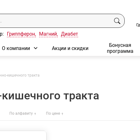
Г
р:
Гриппферон,
Магний,
Диабет
Бонусная
О компании
Акции и скидки
программа
чно-кишечного тракта
-кишечного тракта
По алфавиту
По цене