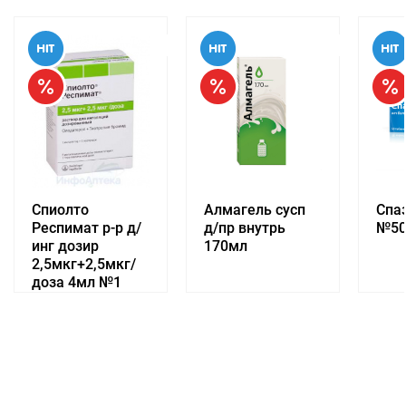
Спиолто
Алмагель сусп
Спа
Респимат р-р д/
д/пр внутрь
№5
инг дозир
170мл
2,5мкг+2,5мкг/
доза 4мл №1
Доступно к заказу
Доступно к заказу
До
3 010.73
руб.
/упак
419.12
руб.
/упак
621.
ПОДРОБНЕЕ
ПОДРОБНЕЕ
ПО