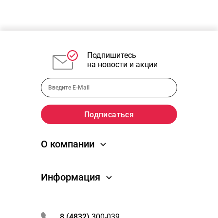
Подпишитесь
на новости и акции
О компании
О компании
Информация
Новости
Отзывы
Как заказать
Преимущества
Обработка заказа
8 (4832)
300-039