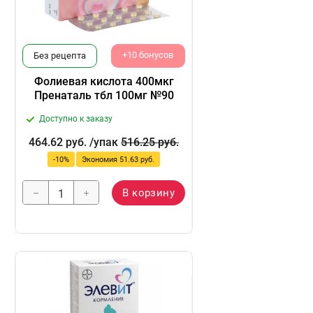
+10 бонусов
Без рецепта
Фолиевая кислота 400мкг
Пренаталь тбл 100мг №90
Доступно к заказу
464.62
руб.
/упак
516.25
руб.
-
10
%
Экономия
51.63
руб.
В корзину