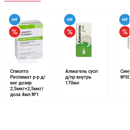
Спиолто
Алмагель сусп
Сину
Респимат р-р д/
д/пр внутрь
№5
инг дозир
170мл
2,5мкг+2,5мкг/
доза 4мл №1
Доступно к заказу
Доступно к заказу
До
3 010.73
руб.
/упак
419.12
руб.
/упак
711.
ПОДРОБНЕЕ
ПОДРОБНЕЕ
ПО