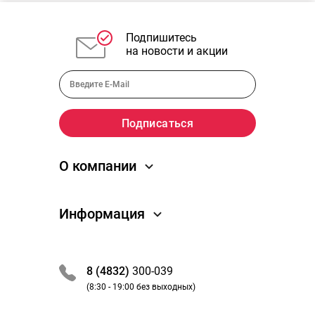
Подпишитесь
на новости и акции
О компании
О компании
Информация
Новости
Отзывы
Как заказать
Преимущества
Обработка заказа
8 (4832)
300-039
Вакансии
Оплата и получение
(8:30 - 19:00 без выходных)
Партнеры / сотрудничество
Акции и скидки