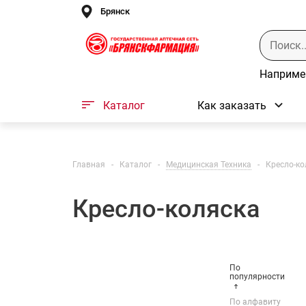
Брянск
Наприме
Каталог
Как заказать
Главная
-
Каталог
-
Медицинская Техника
-
Кресло-ко
Кресло-коляска
По
популярности
По алфавиту