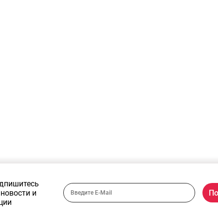
Спазмалгон тбл
Лимфомиозот
А
№50
капли д/пр
д
внутрь гомеопат
1
30мл
Доступно к заказу
Доступно к заказу
621.03
руб.
/упак
947.65
руб.
/упак
5
дпишитесь
 новости и
ции