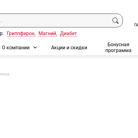
Г
р:
Гриппферон,
Магний,
Диабет
Бонусная
О компании
Акции и скидки
программа
ляска