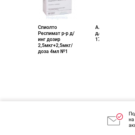
Спиолто
Алмагель сусп
Респимат р-р д/
д/пр внутрь
инг дозир
170мл
2,5мкг+2,5мкг/
доза 4мл №1
Доступно к заказу
Доступно к заказу
3 010.73
руб.
/упак
419.12
руб.
/упак
По
на
ак