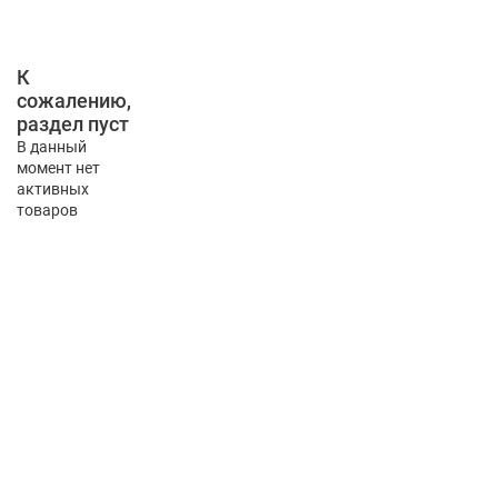
К
сожалению,
раздел пуст
В данный
момент нет
активных
товаров