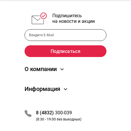
Подпишитесь
на новости и акции
О компании
О компании
Информация
Новости
Отзывы
Как заказать
Преимущества
Обработка заказа
8 (4832)
300-039
Вакансии
Оплата и получение
(8:30 - 19:00 без выходных)
Партнеры / сотрудничество
Акции и скидки