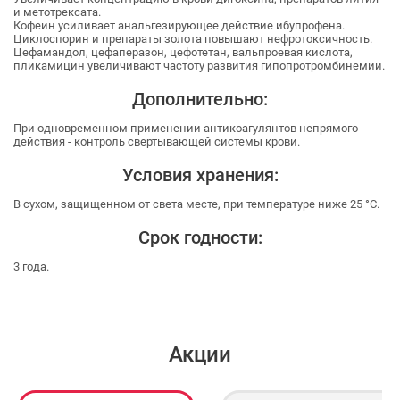
и метотрексата.
Кофеин усиливает анальгезирующее действие ибупрофена.
Циклоспорин и препараты золота повышают нефротоксичность.
Цефамандол, цефаперазон, цефотетан, вальпроевая кислота,
пликамицин увеличивают частоту развития гипопротромбинемии.
Дополнительно:
При одновременном применении антикоагулянтов непрямого
действия - контроль свертывающей системы крови.
Условия хранения:
В сухом, защищенном от света месте, при температуре ниже 25 °C.
Срок годности:
3 года.
Акции