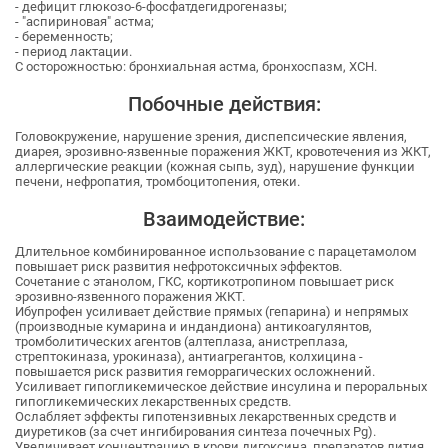
- дефицит глюкозо-6-фосфатдегидрогеназы;
- "аспириновая" астма;
- беременность;
- период лактации.
C осторожностью: бронхиальная астма, бронхоспазм, ХСН.
Побочные действия:
Головокружение, нарушение зрения, диспепсические явления,
диарея, эрозивно-язвенные поражения ЖКТ, кровотечения из ЖКТ,
аллергические реакции (кожная сыпь, зуд), нарушение функции
печени, нефропатия, тромбоцитопения, отеки.
Взаимодействие:
Длительное комбинированное использование с парацетамолом
повышает риск развития нефротоксичных эффектов.
Сочетание с этанолом, ГКС, кортикотропином повышает риск
эрозивно-язвенного поражения ЖКТ.
Ибупрофен усиливает действие прямых (гепарина) и непрямых
(производные кумарина и индандиона) антикоагулянтов,
тромболитических агентов (алтеплаза, анистреплаза,
стрептокиназа, урокиназа), антиагрегантов, колхицина -
повышается риск развития геморрагических осложнений.
Усиливает гипогликемическое действие инсулина и пероральных
гипогликемических лекарственных средств.
Ослабляет эффекты гипотензивных лекарственных средств и
диуретиков (за счет ингибирования синтеза почечных Pg).
Увеличивает концентрацию в крови дигоксина, препаратов лития