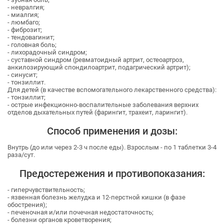
- невралгия;
- миалгия;
- люмбаго;
- фиброзит;
- тендовагинит;
- головная боль;
- лихорадочный синдром;
- суставной синдром (ревматоидный артрит, остеоартроз,
анкилозирующий спондилоартрит, подагрический артрит);
- синусит;
- тонзиллит.
Для детей (в качестве вспомогательного лекарственного средства):
- тонзиллит;
- острые инфекционно-воспалительные заболевания верхних
отделов дыхательных путей (фарингит, трахеит, ларингит).
Способ применения и дозы:
Внутрь (до или через 2-3 ч после еды). Взрослым - по 1 таблетки 3-4
раза/сут.
Предостережения и противопоказания:
- гиперчувствительность;
- язвенная болезнь желудка и 12-перстной кишки (в фазе
обострения);
- печеночная и/или почечная недостаточность;
- болезни органов кроветворения;