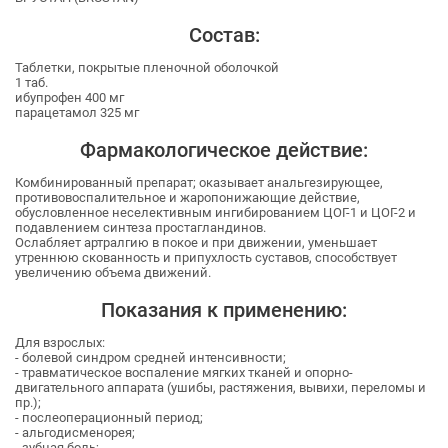
Состав:
Таблетки, покрытые пленочной оболочкой
1 таб.
ибупрофен 400 мг
парацетамол 325 мг
Фармакологическое действие:
Комбинированный препарат; оказывает анальгезирующее,
противовоспалительное и жаропонижающие действие,
обусловленное неселективным ингибированием ЦОГ-1 и ЦОГ-2 и
подавлением синтеза простагландинов.
Ослабляет артралгию в покое и при движении, уменьшает
утреннюю скованность и припухлость суставов, способствует
увеличению объема движений.
Показания к применению:
Для взрослых:
- болевой синдром средней интенсивности;
- травматическое воспаление мягких тканей и опорно-
двигательного аппарата (ушибы, растяжения, вывихи, переломы и
пр.);
- послеоперационный период;
- альгодисменорея;
- зубная боль;