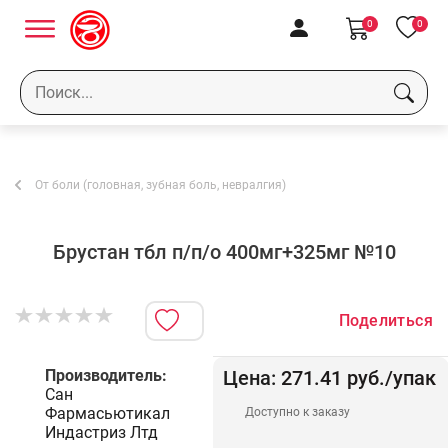
0
0
От боли (головная, зубная боль, невралгия)
Брустан тбл п/п/о 400мг+325мг №10
Поделиться
Производитель:
Цена:
271.41
руб.
/упак
Сан
Фармасьютикал
Доступно к заказу
Индастриз Лтд