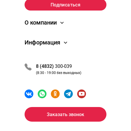
О компании
О компании
Информация
Новости
Отзывы
Как заказать
Преимущества
Обработка заказа
8 (4832)
300-039
Вакансии
Оплата и получение
(8:30 - 19:00 без выходных)
Партнеры / сотрудничество
Акции и скидки
Политика Конфиденциальности
Бонусная программа
Аптеки
Полезно знать
Где мой заказ
Заказать звонок
Возврат товара