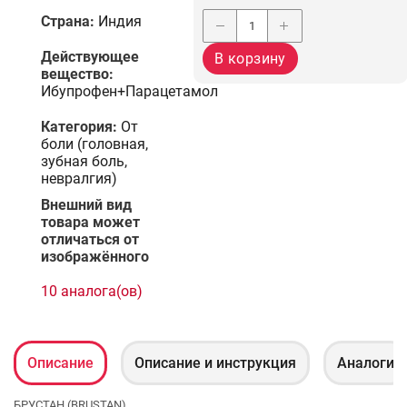
Страна:
Индия
Действующее
В корзину
вещество:
Ибупрофен+Парацетамол
Категория:
От
боли (головная,
зубная боль,
невралгия)
Bнешний вид
товара может
отличаться от
изображённого
10 аналога(ов)
Описание
Описание и инcтрукция
Аналоги
БРУСТАН (BRUSTAN)