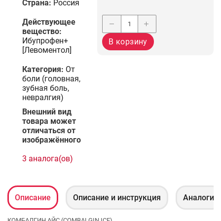
Страна:
Россия
Действующее
вещество:
Ибупрофен+
В корзину
[Левоментол]
Категория:
От
боли (головная,
зубная боль,
невралгия)
Bнешний вид
товара может
отличаться от
изображённого
3 аналога(ов)
Описание
Описание и инcтрукция
Аналоги
КОМБАЛГИН АЙС (COMBALGIN ICE)