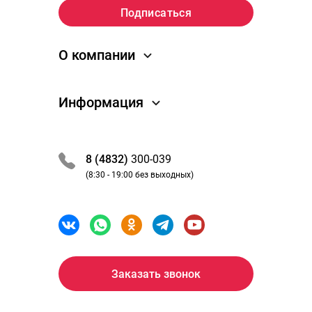
О компании
О компании
Информация
Новости
Отзывы
Как заказать
Преимущества
Обработка заказа
8 (4832)
300-039
Вакансии
Оплата и получение
(8:30 - 19:00 без выходных)
Партнеры / сотрудничество
Акции и скидки
Политика Конфиденциальности
Бонусная программа
Аптеки
Полезно знать
Где мой заказ
Заказать звонок
Возврат товара