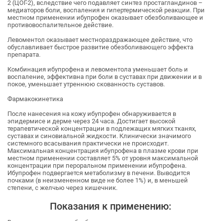
2 (ЦОГ-2), вследствие чего подавляет синтез простагландинов –
медиаторов боли, воспаления и гипертермической реакции. При
местном применении ибупрофен оказывает обезболивающее и
противовоспалительное действие.
Левоментол оказывает местнораздражающее действие, что
обуславливает быстрое развитие обезболивающего эффекта
препарата.
Комбинация ибупрофена и левоментола уменьшает боль и
воспаление, эффективна при боли в суставах при движении и в
покое, уменьшает утреннюю скованность суставов.
Фармакокинетика
После нанесения на кожу ибупрофен обнаруживается в
эпидермисе и дерме через 24 часа. Достигает высокой
терапевтической концентрации в подлежащих мягких тканях,
суставах и синовиальной жидкости. Клинически значимого
системного всасывания практически не происходит.
Максимальная концентрация ибупрофена в плазме крови при
местном применении составляет 5% от уровня максимальной
концентрации при пероральном применении ибупрофена.
Ибупрофен подвергается метаболизму в печени. Выводится
почками (в неизмененном виде не более 1%) и, в меньшей
степени, с желчью через кишечник.
Показания к применению: