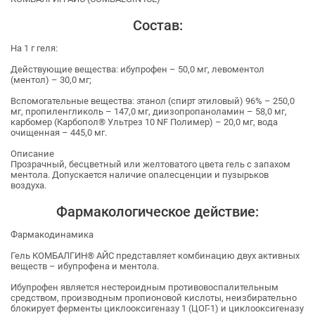
Состав:
На 1 г геля:
Действующие вещества: ибупрофен – 50,0 мг, левоментол
(ментол) – 30,0 мг;
Вспомогательные вещества: этанол (спирт этиловый) 96% – 250,0
мг, пропиленгликоль – 147,0 мг, диизопропаноламин – 58,0 мг,
карбомер (Карбопол® Ультрез 10 NF Полимер) – 20,0 мг, вода
очищенная – 445,0 мг.
Описание
Прозрачный, бесцветный или желтоватого цвета гель с запахом
ментола. Допускается наличие опалесценции и пузырьков
воздуха.
Фармакологическое действие:
Фармакодинамика
Гель КОМБАЛГИН® АЙС представляет комбинацию двух активных
веществ – ибупрофена и ментола.
Ибупрофен является нестероидным противовоспалительным
средством, производным пропионовой кислоты, неизбирательно
блокирует ферменты циклооксигеназу 1 (ЦОГ-1) и циклооксигеназу