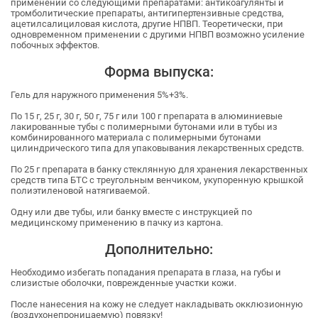
применении со следующими препаратами: антикоагулянты и
тромболитические препараты, антигипертензивные средства,
ацетилсалициловая кислота, другие НПВП. Теоретически, при
одновременном применении с другими НПВП возможно усиление
побочных эффектов.
Форма выпуска:
Гель для наружного применения 5%+3%.
По 15 г, 25 г, 30 г, 50 г, 75 г или 100 г препарата в алюминиевые
лакированные тубы с полимерными бутонами или в тубы из
комбинированного материала с полимерными бутонами
цилиндрического типа для упаковывания лекарственных средств.
По 25 г препарата в банку стеклянную для хранения лекарственных
средств типа БТС с треугольным венчиком, укупоренную крышкой
полиэтиленовой натягиваемой.
Одну или две тубы, или банку вместе с инструкцией по
медицинскому применению в пачку из картона.
Дополнительно:
Необходимо избегать попадания препарата в глаза, на губы и
слизистые оболочки, поврежденные участки кожи.
После нанесения на кожу не следует накладывать окклюзионную
(воздухонепроницаемую) повязку!