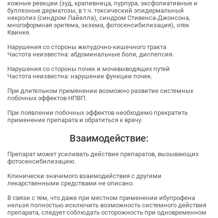
кожные реакции (зуд, крапивница, пурпура, эксфолиативные и
буллезные дерматозы, в т.ч. токсический эпидермальный
некролиз (синдром Лайелла), синдром Стивенса-Джонсона,
многоформная эритема, экзема, фотосенсибилизация), отек
Квинке.
Нарушения со стороны желудочно-кишечного тракта
Частота неизвестна: абдоминальные боли, диспепсия.
Нарушения со стороны почек и мочевыводящих путей
Частота неизвестна: нарушение функции почек.
При длительном применении возможно развитие системных
побочных эффектов НПВП.
При появлении побочных эффектов необходимо прекратить
применение препарата и обратиться к врачу.
Взаимодействие:
Препарат может усиливать действие препаратов, вызывающих
фотосенсибилизацию.
Клинически значимого взаимодействия с другими
лекарственными средствами не описано.
В связи с тем, что даже при местном применении ибупрофена
нельзя полностью исключить возможность системного действия
препарата, следует соблюдать осторожность при одновременном