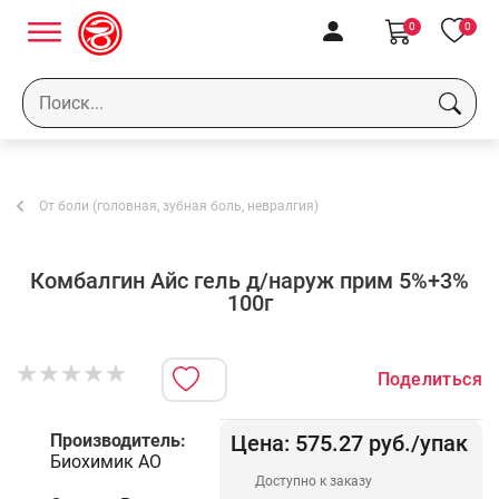
0
0
От боли (головная, зубная боль, невралгия)
Комбалгин Айс гель д/наруж прим 5%+3%
100г
Поделиться
Производитель:
Цена:
575.27
руб.
/упак
Биохимик АО
Доступно к заказу