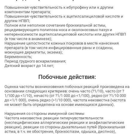
Повышенная чувствительность к ибупрофену или к другим
компонентам препарата;
Повышенная чувствительность к ацетилсалициловой кислоте и
другим НПВП;
Полное или неполное сочетание бронхиальной астмы,
рецидивирующего полипоза носа и околоносовых пазух и
непереносимости ацетилсалициловой кислоты или других НПВП
(в том числе в анамнезе);
Нарушение целостности кожных покровов в месте нанесения
препарата (в том числе инфицированные раны и ссадины,
мокнущие дерматиты, экзема);
Беременность;
Период грудного вскармливания;
Детский возраст до 14 лет;
Побочные действия:
Оценка частоты возникновения побочных реакций произведена на
основании следующих критериев: очень часто (?1/10), часто (от ?
1/100 до <1/10), нечасто (от ?1/1 000 до <1/100), редко (от ?1/10 000
до <1/1 000), очень редко (>1/10 000), частота неизвестна (частота
не может быть определена на основе имеющихся данных).
Нарушения со стороны иммунной системы
Частота неизвестна: реакции гиперчувствительности
(неспецифические аллергические реакции и анафилактические
реакции), реакции со стороны дыхательных путей (бронхиальная
астма, в т.ч. ее обострение, бронхоспазм, одышка, диспноэ),