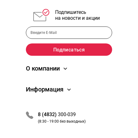
Подпишитесь
на новости и акции
О компании
О компании
Информация
Новости
Отзывы
Как заказать
Преимущества
Обработка заказа
8 (4832)
300-039
Вакансии
Оплата и получение
(8:30 - 19:00 без выходных)
Партнеры / сотрудничество
Акции и скидки