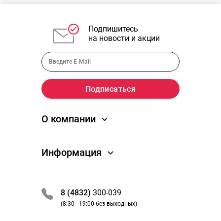
Подпишитесь
на новости и акции
О компании
О компании
Информация
Новости
Отзывы
Как заказать
Преимущества
Обработка заказа
8 (4832)
300-039
Вакансии
Оплата и получение
(8:30 - 19:00 без выходных)
Партнеры / сотрудничество
Акции и скидки