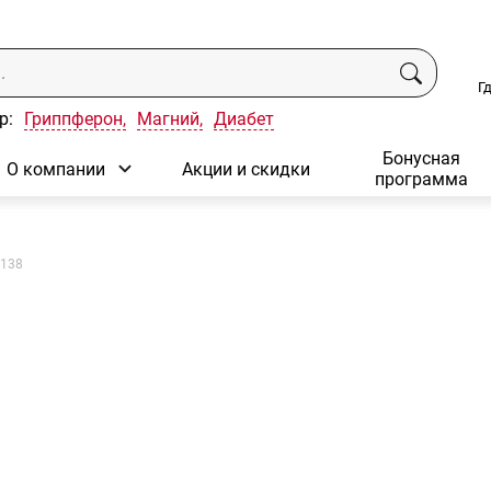
Г
р:
Гриппферон,
Магний,
Диабет
Бонусная
О компании
Акции и скидки
программа
№138