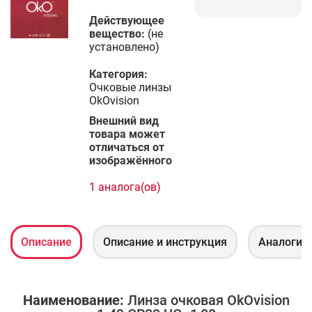
Действующее
вещество:
(не
установлено)
Категория:
Очковые линзы
OkOvision
Bнешний вид
товара может
отличаться от
изображённого
1 аналога(ов)
Описание
Описание и инcтрукция
Аналоги
Наименование:
Линза очковая OkOvision